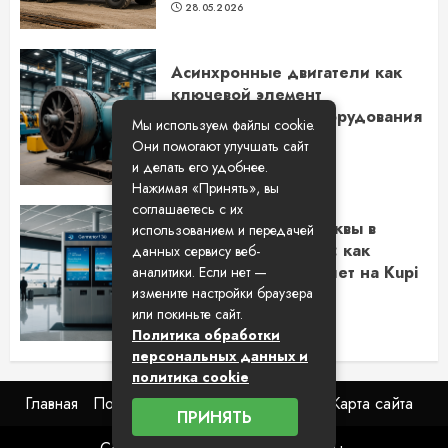
28.05.2026
Асинхронные двигатели как
ключевой элемент
промышленного оборудования
Мы используем файлы cookie.
в Новосибирске
Они помогают улучшать сайт
14.05.2026
и делать его удобнее.
Нажимая «Принять», вы
соглашаетесь с их
Путешествие из Москвы в
использованием и передачей
Самару на самолете: как
данных сервису веб-
выбрать лучший билет на Kupi
аналитики. Если нет —
Bilet
измените настройки браузера
или покиньте сайт.
15.04.2026
Политика обработки
персональных данных и
политика cookie
Главная
Пользовательское соглашение
Карта сайта
ПРИНЯТЬ