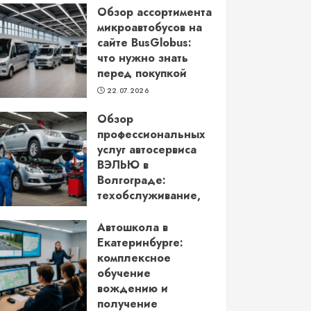
Обзор ассортимента
микроавтобусов на
сайте BusGlobus:
что нужно знать
перед покупкой
22.07.2026
Обзор
профессиональных
услуг автосервиса
ВЭЛЬЮ в
Волгограде:
техобслуживание,
кузовной ремонт и
более
Автошкола в
Екатеринбурге:
22.06.2026
комплексное
обучение
вождению и
получение