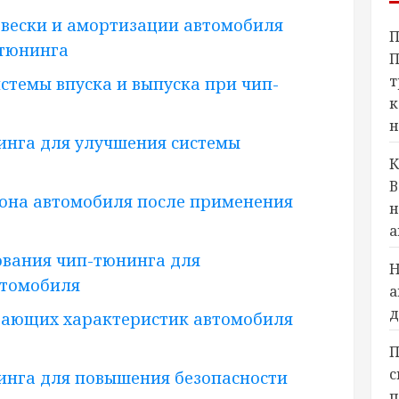
вески и амортизации автомобиля
П
-тюнинга
П
т
стемы впуска и выпуска при чип-
к
н
инга для улучшения системы
К
В
она автомобиля после применения
н
а
вания чип-тюнинга для
Н
втомобиля
а
д
щающих характеристик автомобиля
П
с
инга для повышения безопасности
п