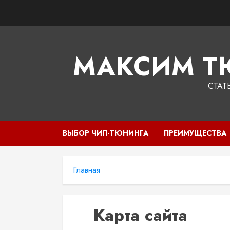
Перейти
к
содержимому
МАКСИМ Т
СТАТ
ВЫБОР ЧИП-ТЮНИНГА
ПРЕИМУЩЕСТВА
Главная
Карта сайта