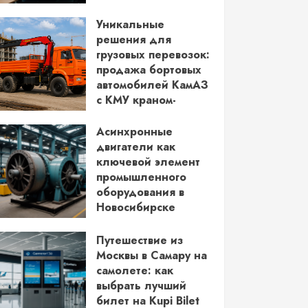
водительских прав
Уникальные
03.06.2026
решения для
грузовых перевозок:
продажа бортовых
автомобилей КамАЗ
с КМУ краном-
манипулятором
Асинхронные
28.05.2026
двигатели как
ключевой элемент
промышленного
оборудования в
Новосибирске
14.05.2026
Путешествие из
Москвы в Самару на
самолете: как
выбрать лучший
билет на Kupi Bilet