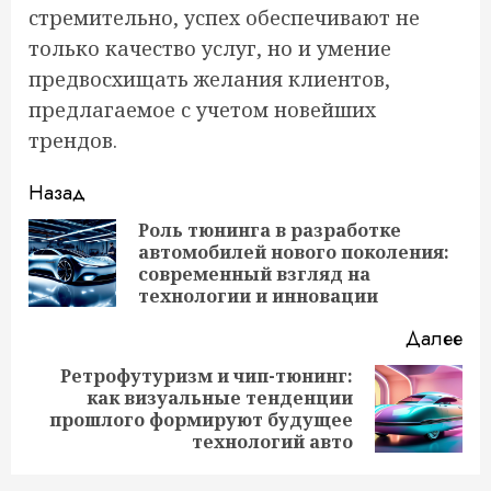
стремительно, успех обеспечивают не
только качество услуг, но и умение
предвосхищать желания клиентов,
предлагаемое с учетом новейших
трендов.
Продолжить
Назад
чтение
Роль тюнинга в разработке
автомобилей нового поколения:
Пр
современный взгляд на
за
технологии и инновации
Далее
Ретрофутуризм и чип-тюнинг:
как визуальные тенденции
Следующая
прошлого формируют будущее
запись:
технологий авто