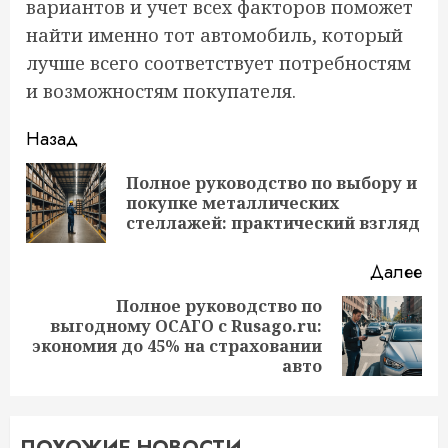
вариантов и учет всех факторов поможет
найти именно тот автомобиль, который
лучше всего соответствует потребностям
и возможностям покупателя.
Продолжить
Назад
чтение
Полное руководство по выбору и
Пр
покупке металлических
за
стеллажей: практический взгляд
Далее
Полное руководство по
выгодному ОСАГО с Rusago.ru:
Следующая
экономия до 45% на страховании
запись:
авто