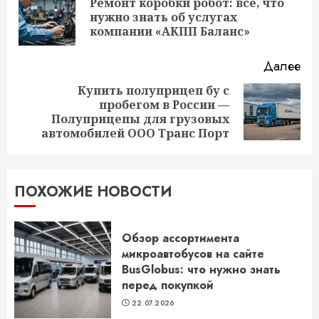
чтение
Ремонт коробки робот: все, что
Пр
нужно знать об услугах
за
компании «АКПП Баланс»
Далее
Купить полуприцеп бу с
пробегом в России —
Следующая
Полуприцепы для грузовых
запись:
автомобилей ООО Транс Порт
ПОХОЖИЕ НОВОСТИ
Обзор ассортимента
микроавтобусов на сайте
BusGlobus: что нужно знать
перед покупкой
22.07.2026