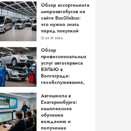
Обзор ассортимента
микроавтобусов на
сайте BusGlobus:
что нужно знать
перед покупкой
22.07.2026
Обзор
профессиональных
услуг автосервиса
ВЭЛЬЮ в
Волгограде:
техобслуживание,
кузовной ремонт и
более
Автошкола в
Екатеринбурге:
22.06.2026
комплексное
обучение
вождению и
получение