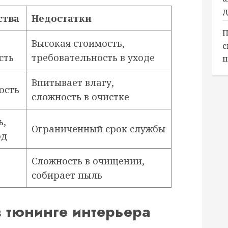
д
ства
Недостатки
П
Высокая стоимость,
с
сть
требовательность в уходе
п
Впитывает влагу,
ость
сложность в очистке
ь,
Ограниченный срок службы
од
Сложность в очищении,
собирает пыль
 тюнинге интерьера