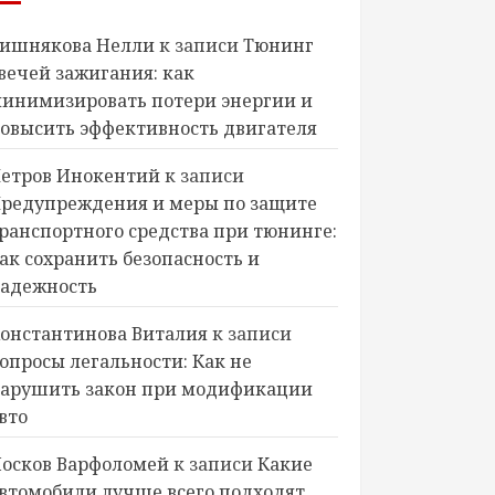
ишнякова Нелли
к записи
Тюнинг
вечей зажигания: как
инимизировать потери энергии и
овысить эффективность двигателя
етров Инокентий
к записи
редупреждения и меры по защите
ранспортного средства при тюнинге:
ак сохранить безопасность и
адежность
онстантинова Виталия
к записи
опросы легальности: Как не
арушить закон при модификации
вто
осков Варфоломей
к записи
Какие
втомобили лучше всего подходят