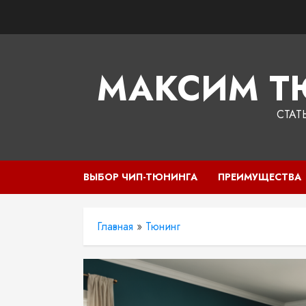
Перейти
к
содержимому
МАКСИМ Т
СТАТ
ВЫБОР ЧИП-ТЮНИНГА
ПРЕИМУЩЕСТВА
Главная
»
Тюнинг