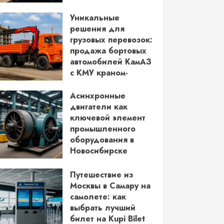
водительских прав
Уникальные
03.06.2026
решения для
грузовых перевозок:
продажа бортовых
автомобилей КамАЗ
с КМУ краном-
манипулятором
Асинхронные
28.05.2026
двигатели как
ключевой элемент
промышленного
оборудования в
Новосибирске
14.05.2026
Путешествие из
Москвы в Самару на
самолете: как
выбрать лучший
билет на Kupi Bilet