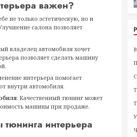
нтерьера важен?
бе не только эстетическую, но и
Улучшение салона позволяет
дый владелец автомобиля хочет
В
терьера позволяет сделать машину
П
й.
С
зменение интерьера помогает
ют внутри автомобиля.
Т
обиля
: Качественный тюнинг может
Т
тоимость машины при продаже.
У
ы тюнинга интерьера
Ч