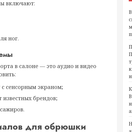
ты включают:
В
с
м
п
ля ног.
П
темы
П
т
рта в салоне — это аудио и видео
к
овить:
н
 с сенсорным экраном;
К
В
 известных брендов;
н
сажиров.
а
иалов для обрюшки
Н
а