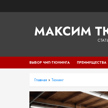
Перейти
к
содержимому
МАКСИМ Т
СТАТ
ВЫБОР ЧИП-ТЮНИНГА
ПРЕИМУЩЕСТВА
Главная
»
Тюнинг