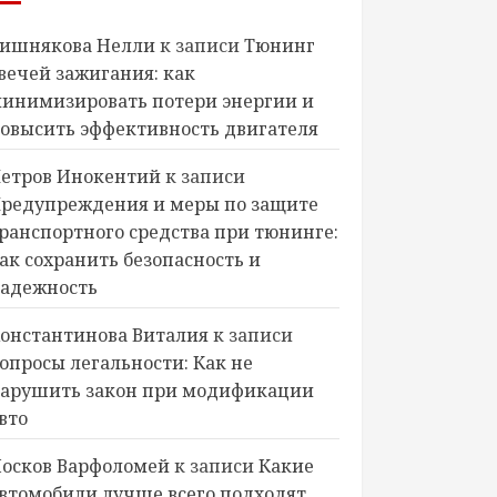
ишнякова Нелли
к записи
Тюнинг
вечей зажигания: как
инимизировать потери энергии и
овысить эффективность двигателя
етров Инокентий
к записи
редупреждения и меры по защите
ранспортного средства при тюнинге:
ак сохранить безопасность и
адежность
онстантинова Виталия
к записи
опросы легальности: Как не
арушить закон при модификации
вто
осков Варфоломей
к записи
Какие
втомобили лучше всего подходят