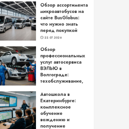
Обзор ассортимента
микроавтобусов на
сайте BusGlobus:
что нужно знать
перед покупкой
22.07.2026
Обзор
профессиональных
услуг автосервиса
ВЭЛЬЮ в
Волгограде:
техобслуживание,
кузовной ремонт и
более
Автошкола в
Екатеринбурге:
22.06.2026
комплексное
обучение
вождению и
получение