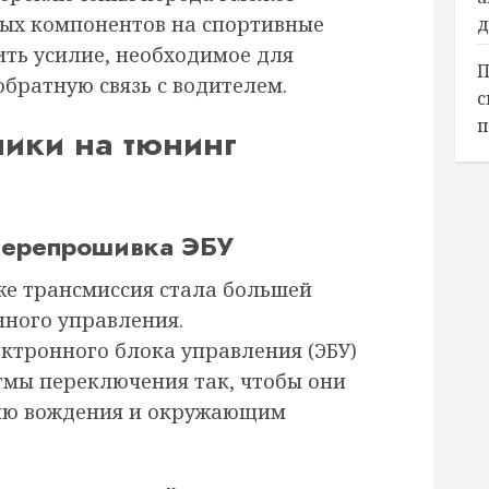
ых компонентов на спортивные
д
ить усилие, необходимое для
П
братную связь с водителем.
с
п
ники на тюнинг
перепрошивка ЭБУ
же трансмиссия стала большей
нного управления.
тронного блока управления (ЭБУ)
тмы переключения так, чтобы они
илю вождения и окружающим