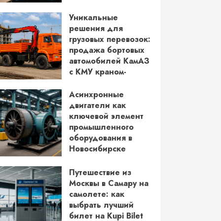
водительских прав
Уникальные
03.06.2026
решения для
грузовых перевозок:
продажа бортовых
автомобилей КамАЗ
с КМУ краном-
манипулятором
Асинхронные
28.05.2026
двигатели как
ключевой элемент
промышленного
оборудования в
Новосибирске
14.05.2026
Путешествие из
Москвы в Самару на
самолете: как
выбрать лучший
билет на Kupi Bilet