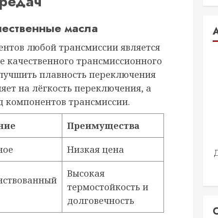
редач
чественные масла
нтов любой трансмиссии является
ее качественного трансмиссионного
улучшить плавность переключения
ияет на лёгкость переключения, а
од компонентов трансмиссии.
ние
Преимущества
ное
Низкая цена
Высокая
нствованный
термостойкость и
долговечность