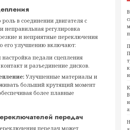
цепления
В
с
 роль в соединении двигателя с
м
ли неправильная регулировка
п
резкие и неприятные переключения
по его улучшению включают:
П
П
 настройка педали сцепления
т
 контакт и разъединение дисков.
к
н
епление:
Улучшенные материалы и
рживать больший крутящий момент
К
обеспечивая более плавные
В
н
а
переключателей передач
Н
ереключения передач может
а