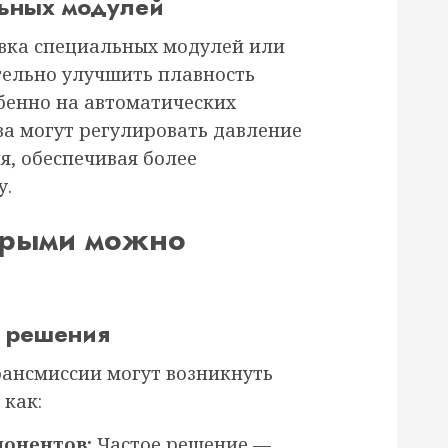
льных модулей
овка специальных модулей или
ельно улучшить плавность
бенно на автоматических
ва могут регулировать давление
я, обеспечивая более
у.
орыми можно
х решения
ансмиссии могут возникнуть
 как:
онентов:
Частое решение —