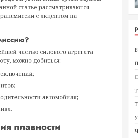
данной статье рассматриваются
рансмиссии с акцентом на
смиссию?
В
ейшей частью силового агрегата
оту, можно добиться:
П
реключений;
С
нтов;
Т
одительности автомобиля;
Т
ива.
У
ия плавности
Ч