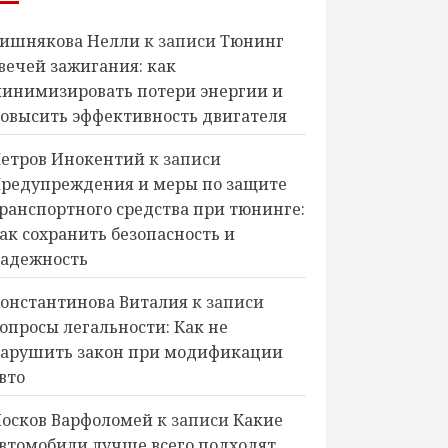
ишнякова Нелли
к записи
Тюнинг
вечей зажигания: как
инимизировать потери энергии и
овысить эффективность двигателя
етров Инокентий
к записи
редупреждения и меры по защите
ранспортного средства при тюнинге:
ак сохранить безопасность и
адежность
онстантинова Виталия
к записи
опросы легальности: Как не
арушить закон при модификации
вто
осков Варфоломей
к записи
Какие
втомобили лучше всего подходят