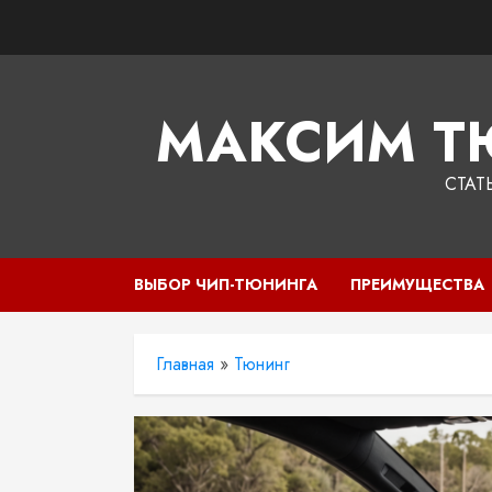
Перейти
к
содержимому
МАКСИМ Т
СТАТ
ВЫБОР ЧИП-ТЮНИНГА
ПРЕИМУЩЕСТВА
Главная
»
Тюнинг