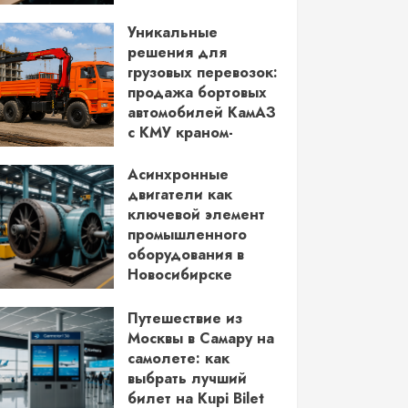
водительских прав
Уникальные
03.06.2026
решения для
грузовых перевозок:
продажа бортовых
автомобилей КамАЗ
с КМУ краном-
манипулятором
Асинхронные
28.05.2026
двигатели как
ключевой элемент
промышленного
оборудования в
Новосибирске
14.05.2026
Путешествие из
Москвы в Самару на
самолете: как
выбрать лучший
билет на Kupi Bilet