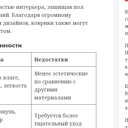
астью интерьера, защищая пол
В
ений. Благодаря огромному
с
 дизайнов, коврики также могут
м
том.
п
нности
П
П
ва
Недостатки
т
к
Менее эстетические
н
 влаге,
по сравнению с
, легкость
К
другими
В
материалами
н
а
ощупь,
Требуется более
р
Н
тщательный уход
а