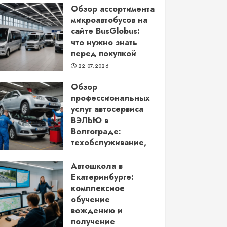
Обзор ассортимента
микроавтобусов на
сайте BusGlobus:
что нужно знать
перед покупкой
22.07.2026
Обзор
профессиональных
услуг автосервиса
ВЭЛЬЮ в
Волгограде:
техобслуживание,
кузовной ремонт и
более
Автошкола в
Екатеринбурге:
22.06.2026
комплексное
обучение
вождению и
получение