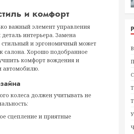
стиль и комфорт
лько важный элемент управления
 деталь интерьера. Замена
е стильный и эргономичный может
В
к салона. Хорошо подобранное
лучшить комфорт вождения и
П
и автомобилю.
С
изайна
Т
ого колеса должен учитывать не
Т
нальность:
У
ое сцепление и приятные
Ч