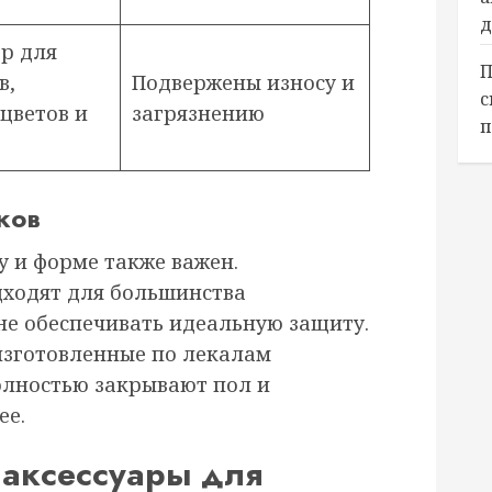
д
р для
П
в,
Подвержены износу и
с
цветов и
загрязнению
п
ков
у и форме также важен.
дходят для большинства
не обеспечивать идеальную защиту.
изготовленные по лекалам
олностью закрывают пол и
ее.
аксессуары для