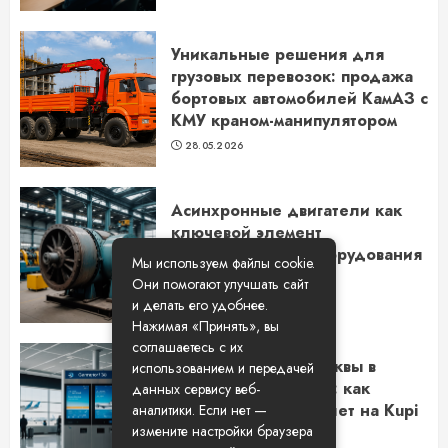
Уникальные решения для
грузовых перевозок: продажа
бортовых автомобилей КамАЗ с
КМУ краном-манипулятором
28.05.2026
Асинхронные двигатели как
ключевой элемент
промышленного оборудования
Мы используем файлы cookie.
в Новосибирске
Они помогают улучшать сайт
14.05.2026
и делать его удобнее.
Нажимая «Принять», вы
соглашаетесь с их
Путешествие из Москвы в
использованием и передачей
Самару на самолете: как
данных сервису веб-
выбрать лучший билет на Kupi
аналитики. Если нет —
Bilet
измените настройки браузера