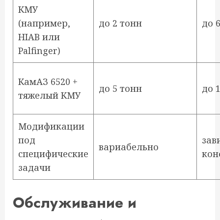
КМУ
(например,
до 2 тонн
до 
HIAB или
Palfinger)
КамАЗ 6520 +
до 5 тонн
до 
тяжелый КМУ
Модификации
под
зав
вариабельно
специфические
кон
задачи
Обслуживание и