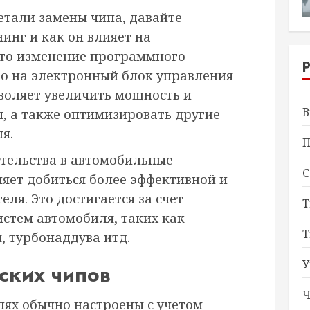
етали замены чипа, давайте
нинг и как он влияет на
это изменение программного
го на электронный блок управления
зволяет увеличить мощность и
В
, а также оптимизировать другие
я.
П
тельства в автомобильные
С
ляет добиться более эффективной и
ля. Это достигается за счет
Т
истем автомобиля, таких как
Т
, турбонаддува итд.
У
ских чипов
Ч
лях обычно настроены с учетом