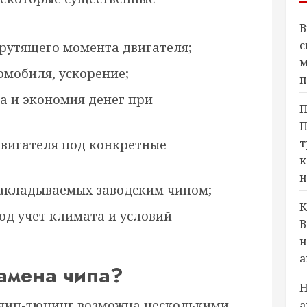
В
с
рутящего момента двигателя;
м
мобиля, ускорение;
п
а и экономия денег при
П
П
т
вигателя под конкретные
к
н
акладываемых заводским чипом;
К
од учет климата и условий
В
н
а
амена чипа?
Н
 чип-тюнинг возможна несколькими
а