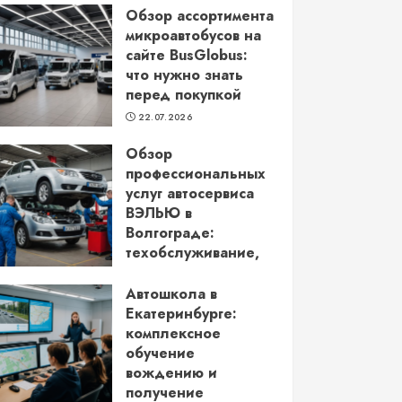
Обзор ассортимента
микроавтобусов на
сайте BusGlobus:
что нужно знать
перед покупкой
22.07.2026
Обзор
профессиональных
услуг автосервиса
ВЭЛЬЮ в
Волгограде:
техобслуживание,
кузовной ремонт и
более
Автошкола в
Екатеринбурге:
22.06.2026
комплексное
обучение
вождению и
получение