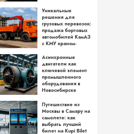
водительских прав
Уникальные
03.06.2026
решения для
грузовых перевозок:
продажа бортовых
автомобилей КамАЗ
с КМУ краном-
манипулятором
Асинхронные
28.05.2026
двигатели как
ключевой элемент
промышленного
оборудования в
Новосибирске
14.05.2026
Путешествие из
Москвы в Самару на
самолете: как
выбрать лучший
билет на Kupi Bilet