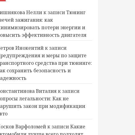
ишнякова Нелли
к записи
Тюнинг
вечей зажигания: как
инимизировать потери энергии и
овысить эффективность двигателя
етров Инокентий
к записи
редупреждения и меры по защите
ранспортного средства при тюнинге:
ак сохранить безопасность и
адежность
онстантинова Виталия
к записи
опросы легальности: Как не
арушить закон при модификации
вто
осков Варфоломей
к записи
Какие
втомобили лучше всего подходят