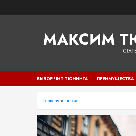
Перейти
к
содержимому
МАКСИМ Т
СТАТ
ВЫБОР ЧИП-ТЮНИНГА
ПРЕИМУЩЕСТВА
Главная
»
Тюнинг