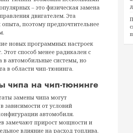
д
опулярных – это физическая замена
правления двигателем. Эта
П
и опыта, поэтому предпочтительнее
с
м.
п
ение новых программных настроек
. Этот способ менее радикален с
а в автомобильные системы, но
та в области чип-тюнинга.
ы чипа на чип-тюнинге
таты замены чипа могут
в зависимости от условий
конфигурации автомобиля.
ев замечают прирост мощности и
ельное влияние на расход топлива.