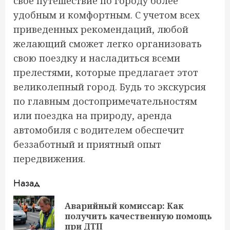
свое путешествие по городу более
удобным и комфортным. С учетом всех
приведенных рекомендаций, любой
желающий сможет легко организовать
свою поездку и насладиться всеми
прелестями, которые предлагает этот
великолепный город. Будь то экскурсия
по главным достопримечательностям
или поездка на природу, аренда
автомобиля с водителем обеспечит
беззаботный и приятный опыт
передвижения.
Продолжить
Назад
чтение
Аварийный комиссар: Как
Пр
получить качественную помощь
за
при ДТП