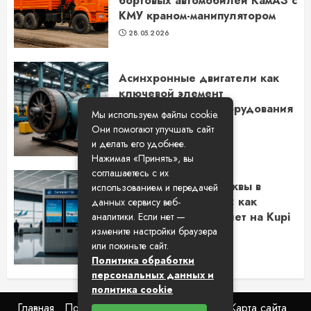
бортовых автомобилей КамАЗ с
КМУ краном-манипулятором
28.05.2026
Асинхронные двигатели как
ключевой элемент
промышленного оборудования
Мы используем файлы cookie.
в Новосибирске
Они помогают улучшать сайт
14.05.2026
и делать его удобнее.
Нажимая «Принять», вы
соглашаетесь с их
Путешествие из Москвы в
использованием и передачей
Самару на самолете: как
данных сервису веб-
выбрать лучший билет на Kupi
аналитики. Если нет —
Bilet
измените настройки браузера
или покиньте сайт.
15.04.2026
Политика обработки
персональных данных и
политика cookie
Главная
Пользовательское соглашение
Карта сайта