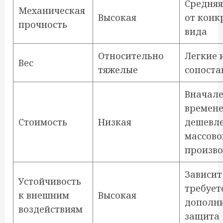
Средняя
Механическая
Высокая
от конк
прочность
вида
Относительно
Легкие 
Вес
тяжелые
сопост
Вначале
времен
Стоимость
Низкая
дешевле
массов
произво
Зависит
Устойчивость
требует
к внешним
Высокая
дополн
воздействиям
защита