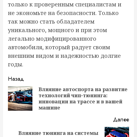
только к проверенным специалистам и
не экономьте на безопасности. Только
так можно стать обладателем
уникального, мощного и при этом
легально модифицированного
автомобиля, который радует своим
внешним видом и надежностью долгие
годы.
Продолжить
Назад
чтение
Влияние автоспорта на развитие
технологий чип-тюнинга:
Пр
инновации на трассе и в вашей
за
машине
Далее
Влияние тюнинга на системы