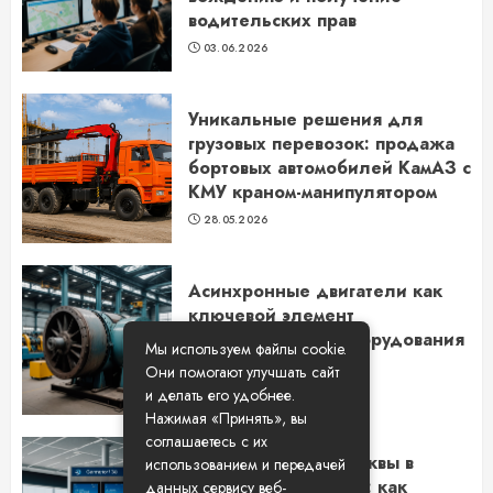
водительских прав
03.06.2026
Уникальные решения для
грузовых перевозок: продажа
бортовых автомобилей КамАЗ с
КМУ краном-манипулятором
28.05.2026
Асинхронные двигатели как
ключевой элемент
промышленного оборудования
Мы используем файлы cookie.
в Новосибирске
Они помогают улучшать сайт
14.05.2026
и делать его удобнее.
Нажимая «Принять», вы
соглашаетесь с их
Путешествие из Москвы в
использованием и передачей
Самару на самолете: как
данных сервису веб-