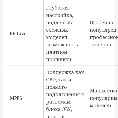
Глубокая
настройка,
поддержка
Особенно
сложных
популярен 
EFILive
моделей,
профессио
возможность
тюнеров
платной
прошивки
Поддержка как
OBD, так и
прямого
Множество
подключения к
MPPS
популярны
разъемам
моделей
блока ЭБУ,
простая