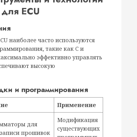
 для ECU
ния
CU наиболее часто используются
раммирования, такие как C и
максимально эффективно управлять
спечивают высокую
дки и программирования
ние
Применение
Модификация
мматоры для
существующих
/записи прошивок