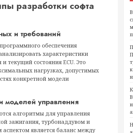
пы разработки софта
В
с
м
ных и требований
п
 программного обеспечения
П
анализировать характеристики
П
я и текущий состояния ECU. Это
т
к
ксимальных нагрузках, допустимых
н
стях конкретной модели
К
В
и моделей управления
н
а
ются алгоритмы для управления
мой зажигания, турбонаддувом и
Н
 аспектом является баланс между
а