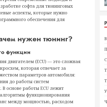
зработке софта для тюнинговых
чевые аспекты, которые нужно
ограммного обеспечения для
зачем нужен тюнинг?
В
П
го функции
С
ия двигателем (ECU) — это сложная
росхем, которая отвечает за
Т
жеством параметров автомобиля:
Т
ания до работы систем
. В основе работы ECU лежит
У
т алгоритмы функционирования
ланс между мощностью, расходом
Ч