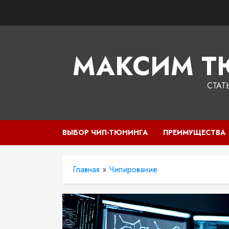
Перейти
к
содержимому
МАКСИМ Т
СТАТ
ВЫБОР ЧИП-ТЮНИНГА
ПРЕИМУЩЕСТВА
Главная
»
Чипирование