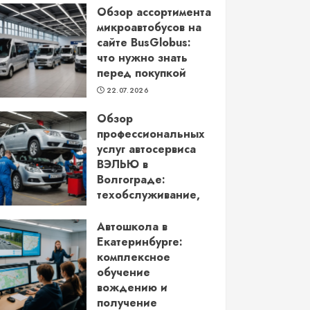
Обзор ассортимента
микроавтобусов на
сайте BusGlobus:
что нужно знать
перед покупкой
22.07.2026
Обзор
профессиональных
услуг автосервиса
ВЭЛЬЮ в
Волгограде:
техобслуживание,
кузовной ремонт и
более
Автошкола в
Екатеринбурге:
22.06.2026
комплексное
обучение
вождению и
получение