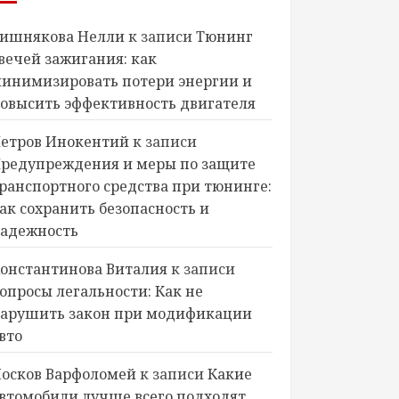
ишнякова Нелли
к записи
Тюнинг
вечей зажигания: как
инимизировать потери энергии и
овысить эффективность двигателя
етров Инокентий
к записи
редупреждения и меры по защите
ранспортного средства при тюнинге:
ак сохранить безопасность и
адежность
онстантинова Виталия
к записи
опросы легальности: Как не
арушить закон при модификации
вто
осков Варфоломей
к записи
Какие
втомобили лучше всего подходят