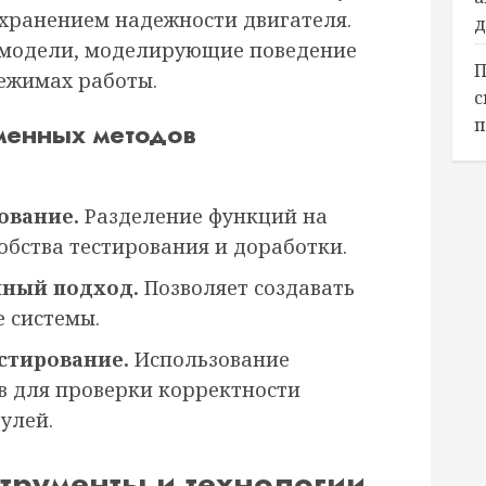
хранением надежности двигателя.
д
 модели, моделирующие поведение
П
ежимах работы.
с
п
менных методов
ование.
Разделение функций на
обства тестирования и доработки.
ный подход.
Позволяет создавать
 системы.
стирование.
Использование
в для проверки корректности
улей.
трументы и технологии