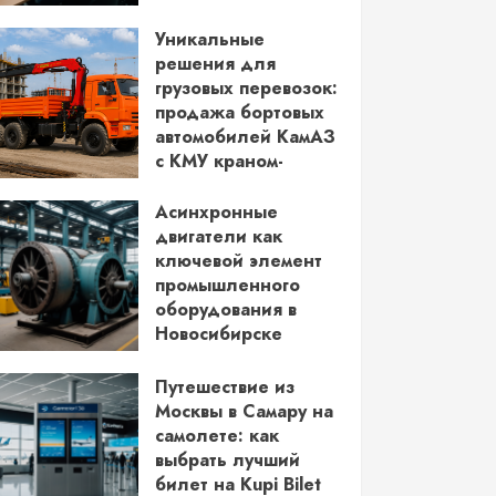
водительских прав
Уникальные
03.06.2026
решения для
грузовых перевозок:
продажа бортовых
автомобилей КамАЗ
с КМУ краном-
манипулятором
Асинхронные
28.05.2026
двигатели как
ключевой элемент
промышленного
оборудования в
Новосибирске
14.05.2026
Путешествие из
Москвы в Самару на
самолете: как
выбрать лучший
билет на Kupi Bilet