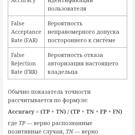
пользователя
False
Вероятность
Acceptance
неправомерного допуска
Rate (FAR)
постороннего к системе
False
Вероятность отказа
Rejection
авторизация настоящего
Rate (FRR)
владельца
Обычно показатель точности
рассчитывается по формуле:
Accuracy = (TP + TN) / (TP + TN + FP + FN)
где
TP
— верно распознанные
позитивные случаи,
TN
— верно