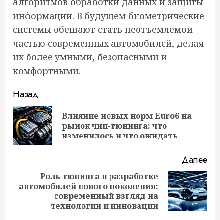
алгоритмов обработки данных и защиты
информации. В будущем биометрические
системы обещают стать неотъемлемой
частью современных автомобилей, делая
их более умными, безопасными и
комфортными.
Продолжить
Назад
чтение
Влияние новых норм Euro6 на
Пр
рынок чип-тюнинга: что
за
изменилось и что ожидать
Далее
Роль тюнинга в разработке
автомобилей нового поколения:
Следующая
современный взгляд на
запись:
технологии и инновации