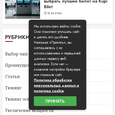
выбрать лучший билет на Kupi
Bilet
15.04.2026
Мы используем файлы cookie.
Они помогают улучшать сайт
РУБРИКИ
и делать его удобнее.
Нажимая «Принять», вы
соглашаетесь с их
использованием и передачей
Выбор чип-тюнинга
данных сервису веб-
аналитики. Если нет —
Преимущества чип-тюнинга
измените настройки браузера
или покиньте сайт.
Статьи
Политика обработки
персональных данных и
Тюнинг
политика cookie
Тюнинг освещения
ПРИНЯТЬ
Увеличение мощности