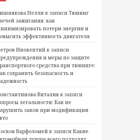
ишнякова Нелли
к записи
Тюнинг
вечей зажигания: как
инимизировать потери энергии и
овысить эффективность двигателя
етров Инокентий
к записи
редупреждения и меры по защите
ранспортного средства при тюнинге:
ак сохранить безопасность и
адежность
онстантинова Виталия
к записи
опросы легальности: Как не
арушить закон при модификации
вто
осков Варфоломей
к записи
Какие
втомобили лучше всего подходят