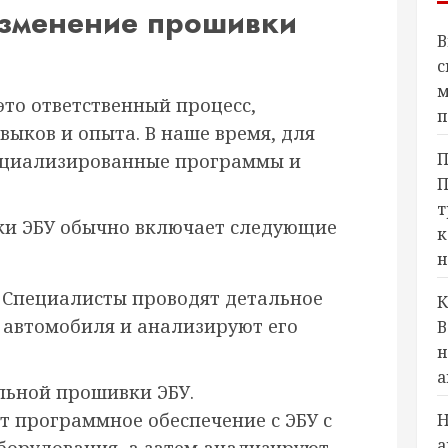
изменение прошивки
В
с
м
это ответственный процесс,
п
ыков и опыта. В наше время, для
П
пециализированные программы и
П
т
ки ЭБУ обычно включает следующие
к
н
 Специалисты проводят детальное
К
м автомобиля и анализируют его
В
н
а
льной прошивки ЭБУ.
 программное обеспечение с ЭБУ с
Н
а