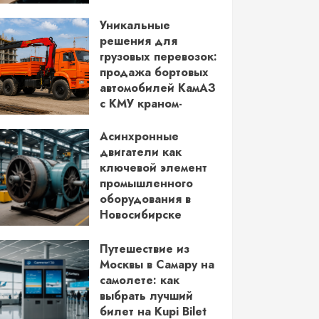
водительских прав
Уникальные
03.06.2026
решения для
грузовых перевозок:
продажа бортовых
автомобилей КамАЗ
с КМУ краном-
манипулятором
Асинхронные
28.05.2026
двигатели как
ключевой элемент
промышленного
оборудования в
Новосибирске
14.05.2026
Путешествие из
Москвы в Самару на
самолете: как
выбрать лучший
билет на Kupi Bilet