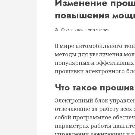
Изменение прош
повышения мощ
26.01.2024
1 МИН ЧТЕНИЯ
В мире автомобильного тюн
методы для увеличения мощ
популярных и эффективных 
прошивки электронного бло
Что такое проши
Электронный блок управлени
отвечающие за работу всех 
собой программное обеспе
параметрах работы двигате
управлении зажиганием и т.