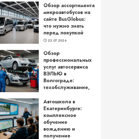
Обзор ассортимента
микроавтобусов на
сайте BusGlobus:
что нужно знать
перед покупкой
22.07.2026
Обзор
профессиональных
услуг автосервиса
ВЭЛЬЮ в
Волгограде:
техобслуживание,
кузовной ремонт и
более
Автошкола в
Екатеринбурге:
22.06.2026
комплексное
обучение
вождению и
получение