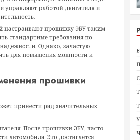
ые управляют работой двигателя и
ительность.
й настраивают прошивку ЭБУ таким
ить стандартные требования по
 надежности. Однако, зачастую
В
ить для повышения мощности и
П
менения прошивки
С
Т
Т
ожет принести ряд значительных
У
гателя. После прошивки ЭБУ, часто
Ч
ти автомобиля. Это достигается