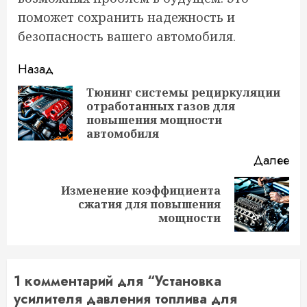
поможет сохранить надежность и
безопасность вашего автомобиля.
Продолжить
Назад
чтение
Тюнинг системы рециркуляции
отработанных газов для
Пр
повышения мощности
за
автомобиля
Далее
Изменение коэффициента
Следующая
сжатия для повышения
запись:
мощности
1 комментарий для “
Установка
усилителя давления топлива для