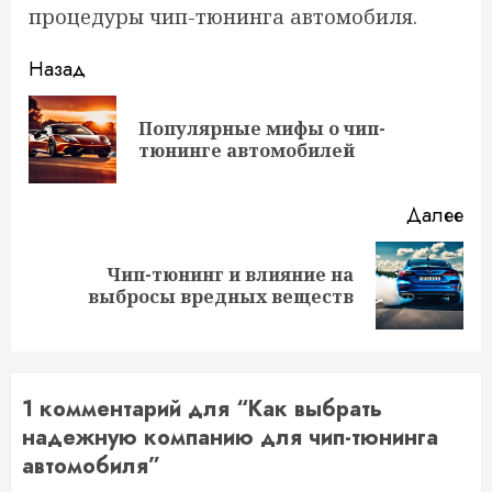
процедуры чип-тюнинга автомобиля.
Продолжить
Назад
чтение
Популярные мифы о чип-
Пр
тюнинге автомобилей
за
Далее
Чип-тюнинг и влияние на
Следующая
выбросы вредных веществ
запись:
1 комментарий для “
Как выбрать
надежную компанию для чип-тюнинга
автомобиля
”