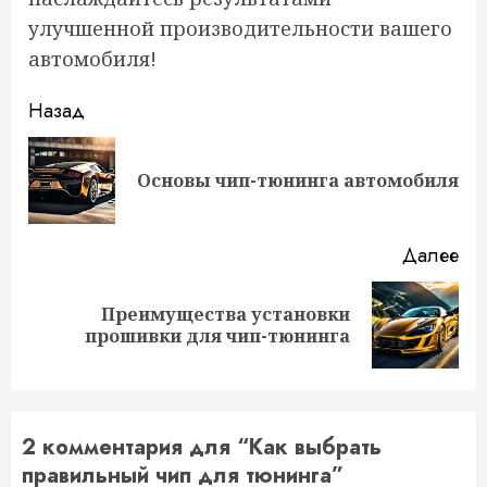
улучшенной производительности вашего
автомобиля!
Продолжить
Назад
чтение
Пр
Основы чип-тюнинга автомобиля
за
Далее
Преимущества установки
Следующая
прошивки для чип-тюнинга
запись:
2 комментария для “
Как выбрать
правильный чип для тюнинга
”