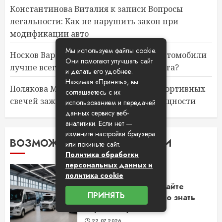
Константинова Виталия
к записи
Вопросы
легальности: Как не нарушить закон при
модификации авто
Мы используем файлы cookie.
Носков Варфоломей
к записи
Какие автомобили
Они помогают улучшать сайт
лучше всего подходят для чип-тюнинга?
и делать его удобнее.
Нажимая «Принять», вы
Полякова Мира
к записи
Установка спортивных
соглашаетесь с их
свечей зажигания для повышения мощности
использованием и передачей
данных сервису веб-
аналитики. Если нет —
измените настройки браузера
ВОЗМОЖНО, ВЫ ПРОПУСТИЛИ
или покиньте сайт.
Политика обработки
персональных данных и
Обзор ассортимента
политика cookie
микроавтобусов на сайте
ПРИНЯТЬ
BusGlobus: что нужно знать
перед покупкой
22.07.2026