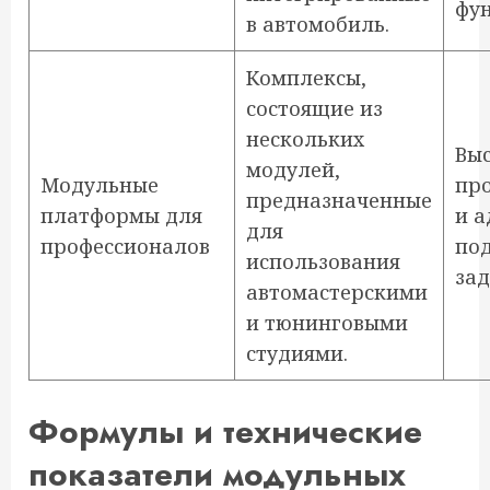
фу
в автомобиль.
Комплексы,
состоящие из
нескольких
Вы
модулей,
Модульные
пр
предназначенные
платформы для
и 
для
профессионалов
по
использования
зад
автомастерскими
и тюнинговыми
студиями.
Формулы и технические
показатели модульных