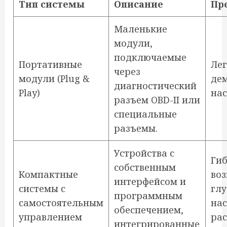
Тип системы
Описание
Пр
Маленькие
модули,
подключаемые
Портативные
Ле
через
модули (Plug &
дем
диагностический
Play)
нас
разъем OBD-II или
специальные
разъемы.
Устройства с
Гиб
собственным
Компактные
во
интерфейсом и
системы с
гл
программным
самостоятельным
нас
обеспечением,
управлением
ра
интегрированные