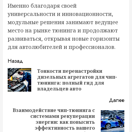
Именно благодаря своей
универсальности и инновационности,
модульные решения занимают ведущее
место на рынке тюнинга и продолжают
развиваться, открывая новые горизонты
для автолюбителей и профессионалов.
Продолжить
Назад
чтение
Тонкости перенастройки
дизельных агрегатов для чип-
Пр
тюнинга: полный гид для
за
владельцев авто
Далее
Взаимодействие чип-тюнинга с
системами рекуперации
Следующая
энергии: как повысить
запись:
эффективность вашего