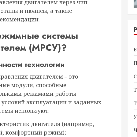
вления двигателем через чип-
 этапы и нюансы, а также
рекомендации.
режимные системы
ателем (МРСУ)?
В
ности технологии
П
равления двигателем – это
С
ные модули, способные
Т
олькими режимами работы
т условий эксплуатации и заданных
Т
темы используют:
У
ктеристик двигателя (например,
Ч
й, комфортный режим);