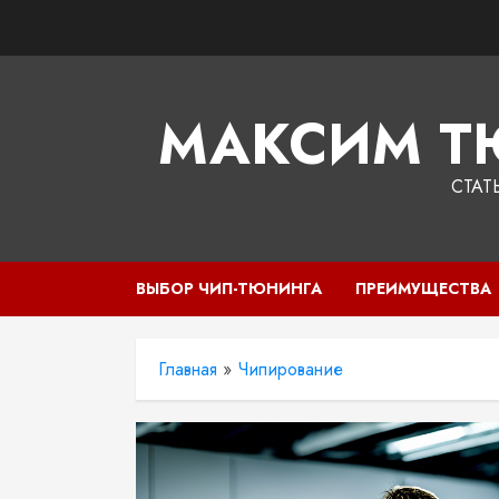
Перейти
к
содержимому
МАКСИМ Т
СТАТ
ВЫБОР ЧИП-ТЮНИНГА
ПРЕИМУЩЕСТВА
Главная
»
Чипирование