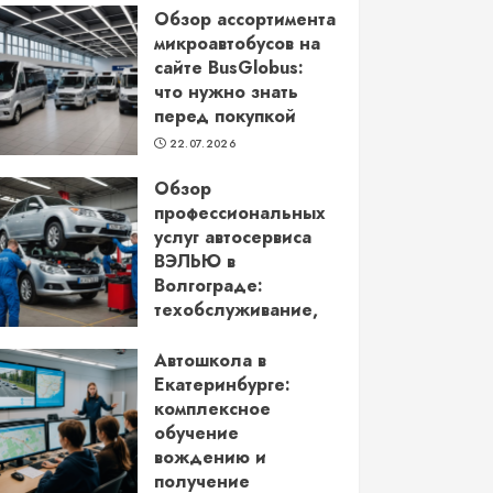
Обзор ассортимента
микроавтобусов на
сайте BusGlobus:
что нужно знать
перед покупкой
22.07.2026
Обзор
профессиональных
услуг автосервиса
ВЭЛЬЮ в
Волгограде:
техобслуживание,
кузовной ремонт и
более
Автошкола в
Екатеринбурге:
22.06.2026
комплексное
обучение
вождению и
получение