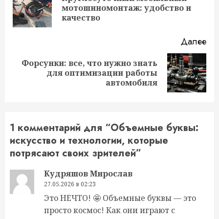
Пр
мотошиномонтаж: удобство и
за
качество
Далее
Форсунки: все, что нужно знать
Следующая
для оптимизации работы
запись:
автомобиля
1 комментарий для “
Объемные буквы:
искусство и технологии, которые
потрясают своих зрителей
”
Кудряшов Мирослав
27.05.2026 в 02:23
Это НЕЧТО! 🤩 Объемные буквы — это
просто космос! Как они играют с