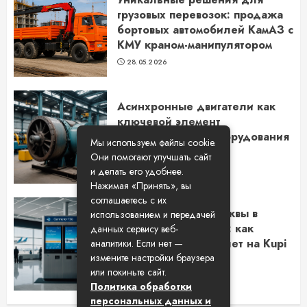
грузовых перевозок: продажа
бортовых автомобилей КамАЗ с
КМУ краном-манипулятором
28.05.2026
Асинхронные двигатели как
ключевой элемент
промышленного оборудования
Мы используем файлы cookie.
в Новосибирске
Они помогают улучшать сайт
14.05.2026
и делать его удобнее.
Нажимая «Принять», вы
соглашаетесь с их
Путешествие из Москвы в
использованием и передачей
Самару на самолете: как
данных сервису веб-
выбрать лучший билет на Kupi
аналитики. Если нет —
измените настройки браузера
Bilet
или покиньте сайт.
15.04.2026
Политика обработки
персональных данных и