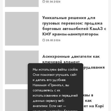
03.06.2026
Уникальные решения для
грузовых перевозок: продажа
бортовых автомобилей КамАЗ с
КМУ краном-манипулятором
28.05.2026
Асинхронные двигатели как
ключевой элемент
промышленного оборудования
Мы используем файлы cookie.
в Новосибирске
Они помогают улучшать сайт
14.05.2026
и делать его удобнее.
Нажимая «Принять», вы
соглашаетесь с их
Путешествие из Москвы в
использованием и передачей
Самару на самолете: как
данных сервису веб-
выбрать лучший билет на Kupi
аналитики. Если нет —