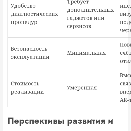
Требует
Удобство
инс
дополнительных
диагностических
виз
гаджетов или
процедур
под
сервисов
чер
Пов
Безопасность
Минимальная
счё
эксплуатации
отв
Выс
Стоимость
свя
Умеренная
реализации
вне
AR-
Перспективы развития и