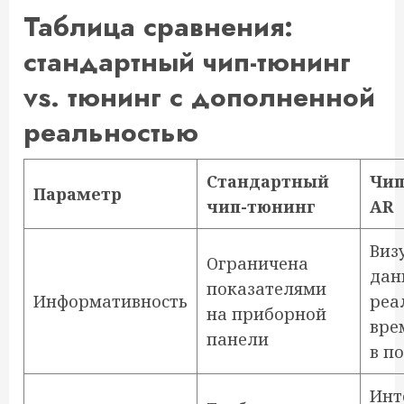
Таблица сравнения:
стандартный чип-тюнинг
vs. тюнинг с дополненной
реальностью
Стандартный
Чип
Параметр
чип-тюнинг
AR
Виз
Ограничена
дан
показателями
Информативность
реа
на приборной
вре
панели
в п
Инт