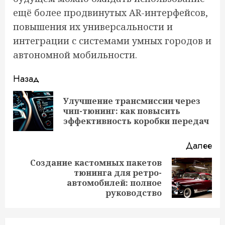
ещё более продвинутых AR-интерфейсов,
повышения их универсальности и
интеграции с системами умных городов и
автономной мобильности.
Продолжить
Назад
чтение
Улучшение трансмиссии через
Пр
чип-тюнинг: как повысить
за
эффективность коробки передач
Далее
Создание кастомных пакетов
тюнинга для ретро-
Следующая
автомобилей: полное
запись:
руководство