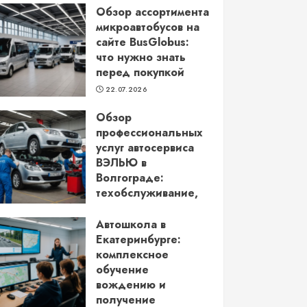
Обзор ассортимента
микроавтобусов на
сайте BusGlobus:
что нужно знать
перед покупкой
22.07.2026
Обзор
профессиональных
услуг автосервиса
ВЭЛЬЮ в
Волгограде:
техобслуживание,
кузовной ремонт и
более
Автошкола в
Екатеринбурге:
22.06.2026
комплексное
обучение
вождению и
получение