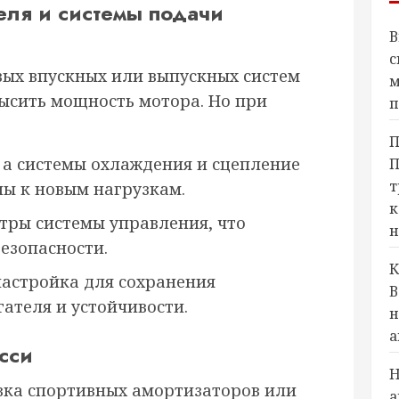
ля и системы подачи
В
с
вых впускных или выпускных систем
м
ысить мощность мотора. Но при
п
П
 а системы охлаждения и сцепление
П
т
ы к новым нагрузкам.
к
тры системы управления, что
н
безопасности.
К
астройка для сохранения
В
ателя и устойчивости.
н
а
сси
Н
вка спортивных амортизаторов или
а