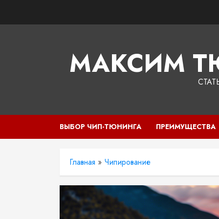
Перейти
к
содержимому
МАКСИМ Т
СТАТ
ВЫБОР ЧИП-ТЮНИНГА
ПРЕИМУЩЕСТВА
Главная
»
Чипирование