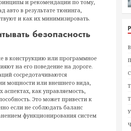
принципы и рекомендации по тому,
ад авто в результате тюнинга,
ствуют и как их минимизировать.
тывать безопасность
В
ые в конструкцию или программное
П
ияют на его поведение на дороге.
С
ций сосредотачиваются
ии мощности или внешнего вида,
Т
х аспектах, как управляемость,
Т
пособность. Это может привести к
нно если не соблюдать баланс
У
анением функционирования систем
Ч