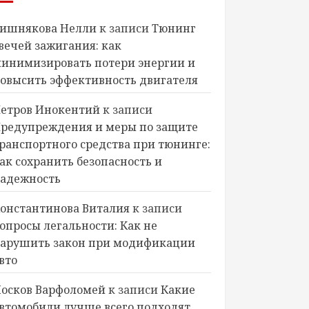
ишнякова Нелли
к записи
Тюнинг
вечей зажигания: как
инимизировать потери энергии и
овысить эффективность двигателя
етров Инокентий
к записи
редупреждения и меры по защите
ранспортного средства при тюнинге:
ак сохранить безопасность и
адежность
онстантинова Виталия
к записи
опросы легальности: Как не
арушить закон при модификации
вто
осков Варфоломей
к записи
Какие
втомобили лучше всего подходят