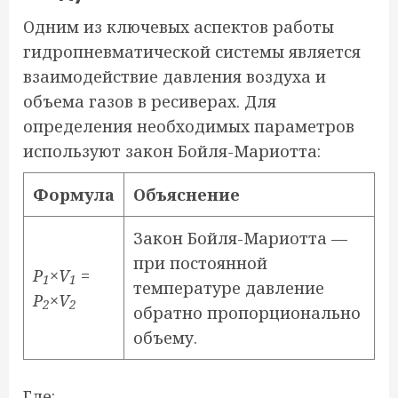
Одним из ключевых аспектов работы
гидропневматической системы является
взаимодействие давления воздуха и
объема газов в ресиверах. Для
определения необходимых параметров
используют закон Бойля-Мариотта:
Формула
Объяснение
Закон Бойля-Мариотта —
при постоянной
P
×
V
=
1
1
температуре давление
P
×
V
2
2
обратно пропорционально
объему.
Где: