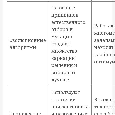
На основе
принципов
естественного
Работаю
отбора и
многом
мутации
Эволюционные
задачам
создают
алгоритмы
находят
множество
глобаль
вариаций
оптиму
решений и
выбирают
лучшее
Используют
стратегии
Высокая
поиска «поиска
точность
Тропические
и разрушения»,
способс