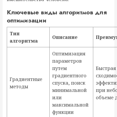
Ключевые виды алгоритмов для
оптимизации
Тип
Описание
Преиму
алгоритма
Оптимизация
параметров
путем
Быстрая
градиентного
сходимо
Градиентные
спуска, поиск
эффекти
методы
минимальной
при неб
или
объеме 
максимальной
функции