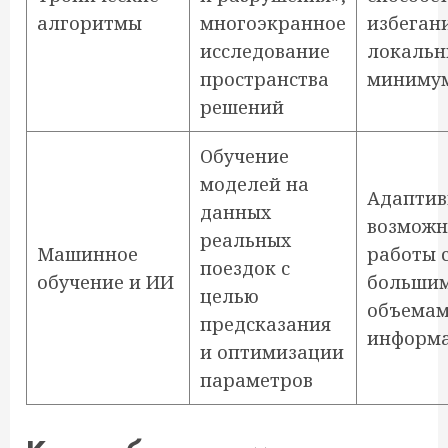
алгоритмы
многоэкранное
избеган
исследование
локальн
пространства
миниму
решений
Обучение
моделей на
Адаптив
данных
возможн
реальных
Машинное
работы 
поездок с
обучение и ИИ
больши
целью
объема
предсказания
информ
и оптимизации
параметров