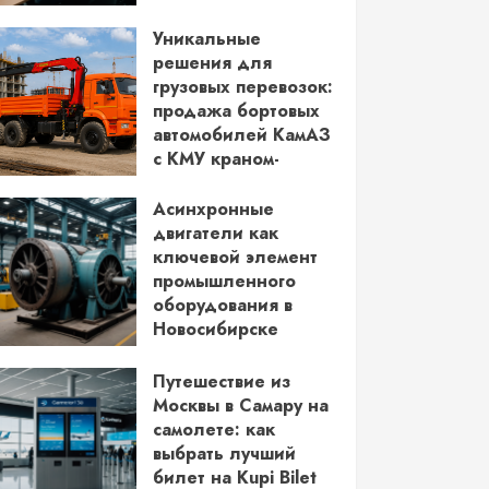
водительских прав
Уникальные
03.06.2026
решения для
грузовых перевозок:
продажа бортовых
автомобилей КамАЗ
с КМУ краном-
манипулятором
Асинхронные
28.05.2026
двигатели как
ключевой элемент
промышленного
оборудования в
Новосибирске
14.05.2026
Путешествие из
Москвы в Самару на
самолете: как
выбрать лучший
билет на Kupi Bilet