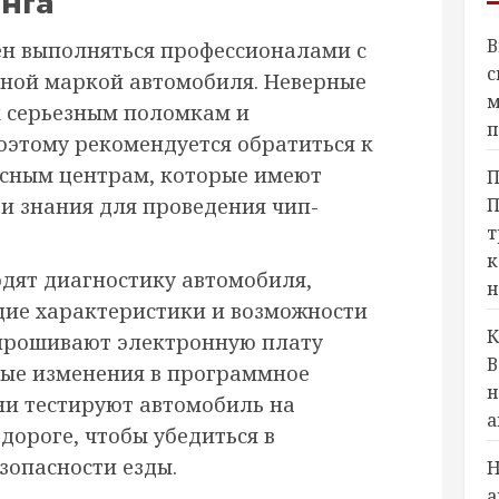
нга
В
н выполняться профессионалами с
с
ной маркой автомобиля. Неверные
м
к серьезным поломкам и
п
оэтому рекомендуется обратиться к
сным центрам, которые имеют
П
П
и знания для проведения чип-
т
к
дят диагностику автомобиля,
н
щие характеристики и возможности
К
 прошивают электронную плату
В
мые изменения в программное
н
они тестируют автомобиль на
а
дороге, чтобы убедиться в
зопасности езды.
Н
а