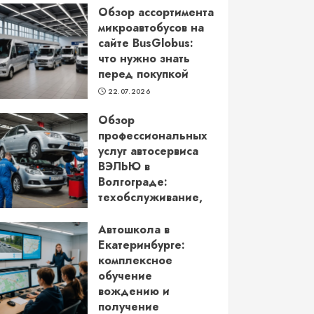
Обзор ассортимента
микроавтобусов на
сайте BusGlobus:
что нужно знать
перед покупкой
22.07.2026
Обзор
профессиональных
услуг автосервиса
ВЭЛЬЮ в
Волгограде:
техобслуживание,
кузовной ремонт и
более
Автошкола в
Екатеринбурге:
22.06.2026
комплексное
обучение
вождению и
получение