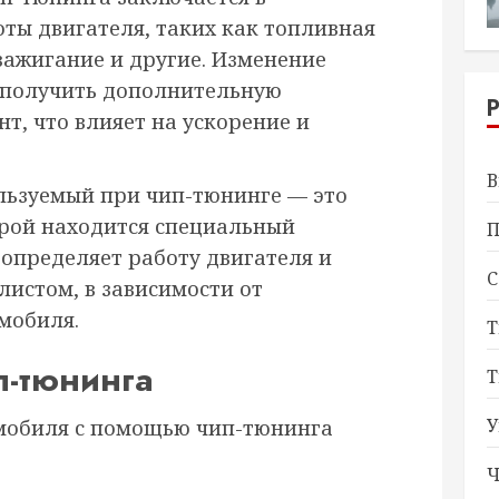
ты двигателя, таких как топливная
зажигание и другие. Изменение
 получить дополнительную
т, что влияет на ускорение и
В
льзуемый при чип-тюнинге — это
орой находится специальный
П
 определяет работу двигателя и
С
листом, в зависимости от
мобиля.
Т
п-тюнинга
Т
У
мобиля с помощью чип-тюнинга
Ч