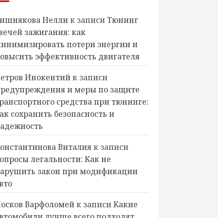
ишнякова Нелли
к записи
Тюнинг
вечей зажигания: как
инимизировать потери энергии и
овысить эффективность двигателя
етров Инокентий
к записи
редупреждения и меры по защите
ранспортного средства при тюнинге:
ак сохранить безопасность и
адежность
онстантинова Виталия
к записи
опросы легальности: Как не
арушить закон при модификации
вто
осков Варфоломей
к записи
Какие
втомобили лучше всего подходят