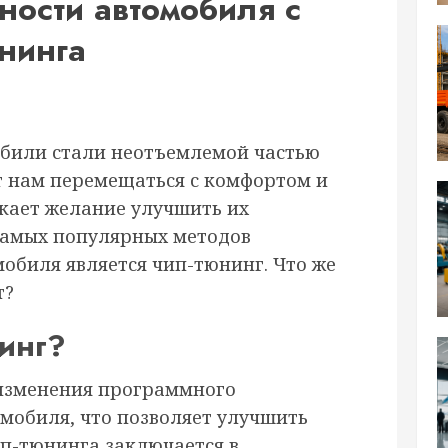
ости автомобиля с
нинга
обили стали неотъемлемой частью
 нам перемещаться с комфортом и
икает желание улучшить их
самых популярных методов
обиля является чип-тюнинг. Что же
т?
нинг?
 изменения программного
омобиля, что позволяет улучшить
ип-тюнинга заключается в