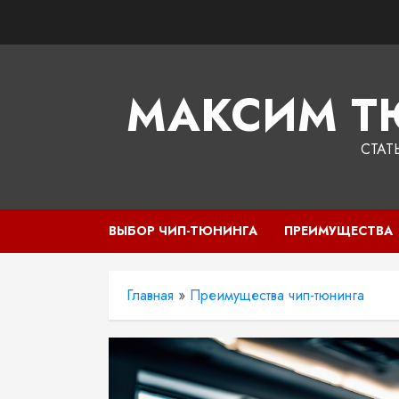
Перейти
к
содержимому
МАКСИМ Т
СТАТ
ВЫБОР ЧИП-ТЮНИНГА
ПРЕИМУЩЕСТВА
Главная
»
Преимущества чип-тюнинга