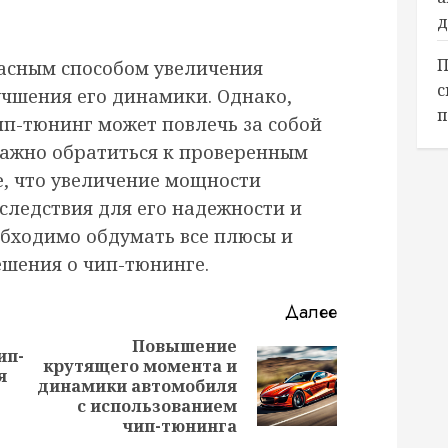
д
П
асным способом увеличения
с
чшения его динамики. Однако,
п
ип-тюнинг может повлечь за собой
важно обратиться к проверенным
е, что увеличение мощности
следствия для его надежности и
обходимо обдумать все плюсы и
шения о чип-тюнинге.
Далее
Повышение
ип-
крутящего момента и
Предыдущая
я
Следующая
динамики автомобиля
запись:
запись:
с использованием
чип-тюнинга