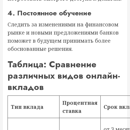
4. Постоянное обучение
Следить за изменениями на финансовом
рынке и новыми предложениями банков
поможет в будущем принимать более
обоснованные решения.
Таблица: Сравнение
различных видов онлайн-
вкладов
Процентная
Тип вклада
Срок вкл
ставка
от 3 меся