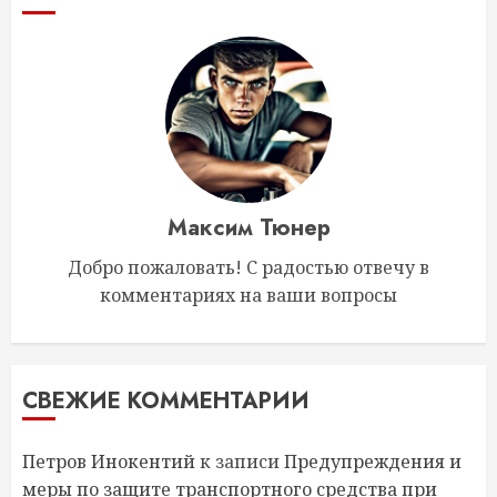
Максим Тюнер
Добро пожаловать! С радостью отвечу в
комментариях на ваши вопросы
СВЕЖИЕ КОММЕНТАРИИ
Петров Инокентий
к записи
Предупреждения и
меры по защите транспортного средства при