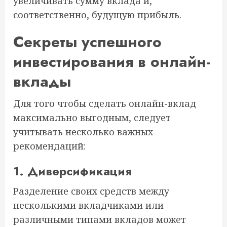
увеличивать сумму вклада и,
соответственно, будущую прибыль.
Секреты успешного
инвестирования в онлайн-
вклады
Для того чтобы сделать онлайн-вклад
максимально выгодным, следует
учитывать несколько важных
рекомендаций:
1. Диверсификация
Разделение своих средств между
несколькими вкладчиками или
различными типами вкладов может