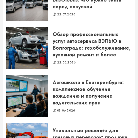
перед покупкой
22.07.2026
Обзор профессиональных
услуг автосервиса ВЭЛЬЮ в
Волгограде: техобслуживание,
кузовной ремонт и более
22.06.2026
Автошкола в Екатеринбурге:
комплексное обучение
вождению и получение
водительских прав
03.06.2026
Уникальные решения для
грузовых перевозок: продажа