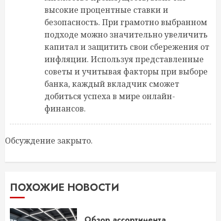
высокие процентные ставки и
безопасность. При грамотно выбранном
подходе можно значительно увеличить
капитал и защитить свои сбережения от
инфляции. Используя представленные
советы и учитывая факторы при выборе
банка, каждый вкладчик сможет
добиться успеха в мире онлайн-
финансов.
Обсуждение закрыто.
ПОХОЖИЕ НОВОСТИ
Обзор ассортимента