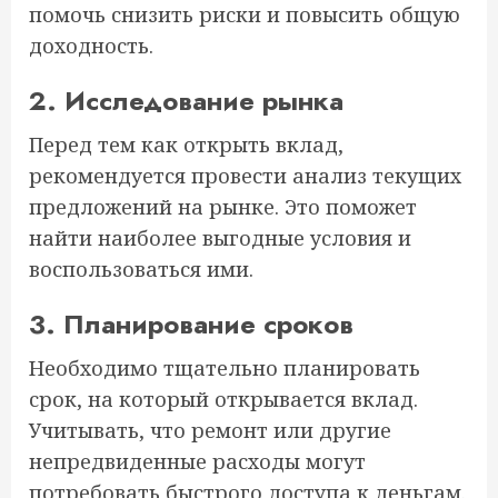
помочь снизить риски и повысить общую
доходность.
2. Исследование рынка
Перед тем как открыть вклад,
рекомендуется провести анализ текущих
предложений на рынке. Это поможет
найти наиболее выгодные условия и
воспользоваться ими.
3. Планирование сроков
Необходимо тщательно планировать
срок, на который открывается вклад.
Учитывать, что ремонт или другие
непредвиденные расходы могут
потребовать быстрого доступа к деньгам.