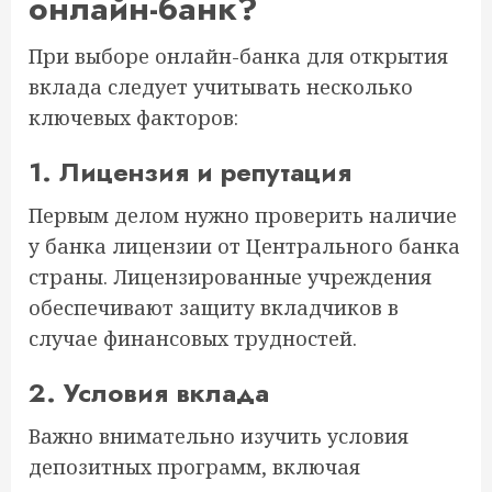
онлайн-банк?
При выборе онлайн-банка для открытия
вклада следует учитывать несколько
ключевых факторов:
1. Лицензия и репутация
Первым делом нужно проверить наличие
у банка лицензии от Центрального банка
страны. Лицензированные учреждения
обеспечивают защиту вкладчиков в
случае финансовых трудностей.
2. Условия вклада
Важно внимательно изучить условия
депозитных программ, включая