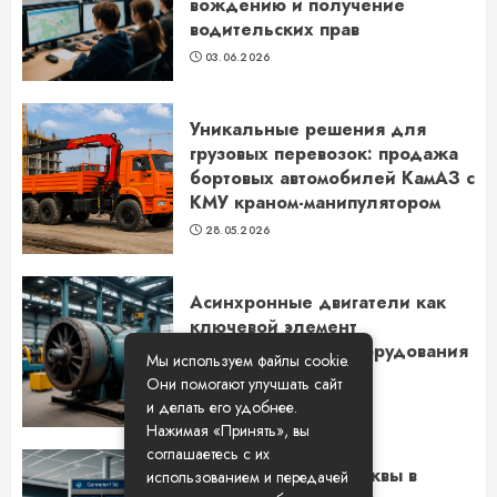
вождению и получение
водительских прав
03.06.2026
Уникальные решения для
грузовых перевозок: продажа
бортовых автомобилей КамАЗ с
КМУ краном-манипулятором
28.05.2026
Асинхронные двигатели как
ключевой элемент
промышленного оборудования
Мы используем файлы cookie.
в Новосибирске
Они помогают улучшать сайт
14.05.2026
и делать его удобнее.
Нажимая «Принять», вы
соглашаетесь с их
Путешествие из Москвы в
использованием и передачей