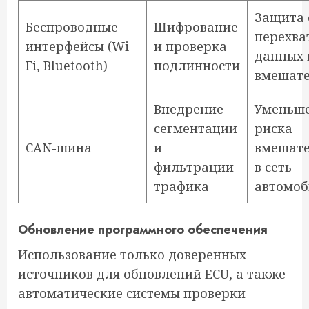
Защита 
Беспроводные
Шифрование
перехва
интерфейсы (Wi-
и проверка
данных 
Fi, Bluetooth)
подлинности
вмешате
Внедрение
Уменьш
сегментации
риска
CAN-шина
и
вмешате
фильтрации
в сеть
трафика
автомоб
Обновление программного обеспечения
Использование только доверенных
источников для обновлений ECU, а также
автоматические системы проверки