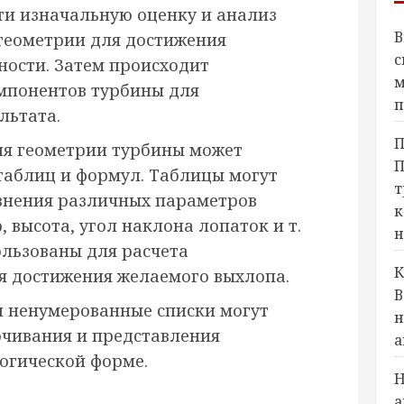
ти изначальную оценку и анализ
В
 геометрии для достижения
с
ости. Затем происходит
м
мпонентов турбины для
п
льтата.
П
ия геометрии турбины может
П
таблиц и формул. Таблицы могут
т
внения различных параметров
к
 высота, угол наклона лопаток и т.
н
ользованы для расчета
К
я достижения желаемого выхлопа.
В
и ненумерованные списки могут
н
очивания и представления
а
огической форме.
Н
а