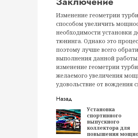
Заключение
Изменение геометрии турб
способом увеличить мощнос
необходимости установки д
тюнинга. Однако это проце
поэтому лучше всего обрат
выполнения данной работы.
изменение геометрии турби
желаемого увеличения мощ
удовольствие от вождения с
Продолжить
Назад
чтение
Установка
спортивного
выпускного
коллектора для
повышения мощно