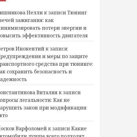
ишнякова Нелли
к записи
Тюнинг
вечей зажигания: как
инимизировать потери энергии и
овысить эффективность двигателя
етров Инокентий
к записи
редупреждения и меры по защите
ранспортного средства при тюнинге:
ак сохранить безопасность и
адежность
онстантинова Виталия
к записи
опросы легальности: Как не
арушить закон при модификации
вто
осков Варфоломей
к записи
Какие
втомобили лучше всего подходят