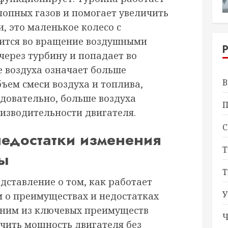
лопных газов и помогает увеличить
и, это маленькое колесо с
дится во вращение воздушными
через турбину и попадает во
е воздуха означает больше
В
ъем смеси воздуха и топлива,
едовательно, больше воздуха
П
изводительности двигателя.
С
недостатки изменения
Т
ны
Т
дставление о том, как работает
У
м о преимуществах и недостатках
дним из ключевых преимуществ
Ч
ичить мощность двигателя без