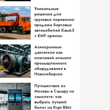
водительских прав
Уникальные
03.06.2026
решения для
грузовых перевозок:
продажа бортовых
автомобилей КамАЗ
с КМУ краном-
манипулятором
Асинхронные
28.05.2026
двигатели как
ключевой элемент
промышленного
оборудования в
Новосибирске
14.05.2026
Путешествие из
Москвы в Самару на
самолете: как
выбрать лучший
билет на Kupi Bilet