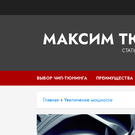
Перейти
к
содержимому
МАКСИМ Т
СТАТ
ВЫБОР ЧИП-ТЮНИНГА
ПРЕИМУЩЕСТВА
Главная
»
Увеличение мощности