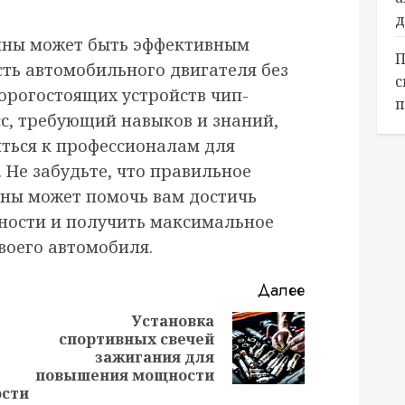
д
ины может быть эффективным
П
ть автомобильного двигателя без
с
орогостоящих устройств чип-
п
сс, требующий навыков и знаний,
иться к профессионалам для
 Не забудьте, что правильное
ны может помочь вам достичь
ности и получить максимальное
воего автомобиля.
Далее
Установка
спортивных свечей
Следующая
Предыдущая
зажигания для
запись:
запись:
повышения мощности
сти