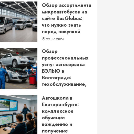
Обзор ассортимента
микроавтобусов на
сайте BusGlobus:
что нужно знать
перед покупкой
22.07.2026
Обзор
профессиональных
услуг автосервиса
ВЭЛЬЮ в
Волгограде:
техобслуживание,
кузовной ремонт и
более
Автошкола в
Екатеринбурге:
22.06.2026
комплексное
обучение
вождению и
получение